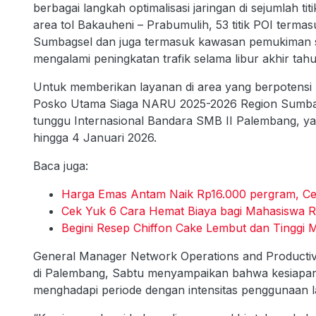
berbagai langkah optimalisasi jaringan di sejumlah t
area tol Bakauheni – Prabumulih, 53 titik POI terma
Sumbagsel dan juga termasuk kawasan pemukiman ser
mengalami peningkatan trafik selama libur akhir tahu
Untuk memberikan layanan di area yang berpotensi
Posko Utama Siaga NARU 2025-2026 Region Sumbags
tunggu Internasional Bandara SMB II Palembang, ya
hingga 4 Januari 2026.
Baca juga:
Harga Emas Antam Naik Rp16.000 pergram, Ce
Cek Yuk 6 Cara Hemat Biaya bagi Mahasiswa 
Begini Resep Chiffon Cake Lembut dan Tingg
General Manager Network Operations and Producti
di Palembang, Sabtu menyampaikan bahwa kesiapan j
menghadapi periode dengan intensitas penggunaan l