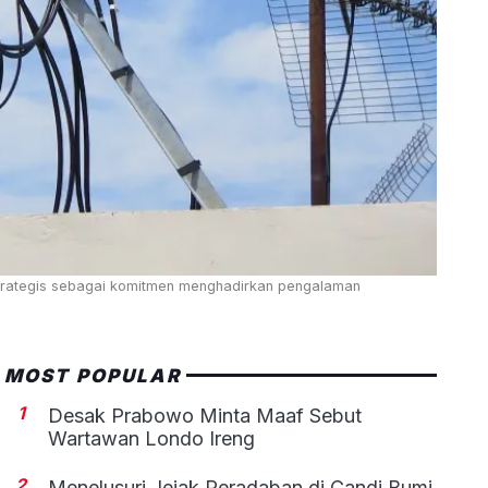
 strategis sebagai komitmen menghadirkan pengalaman
MOST POPULAR
1
Desak Prabowo Minta Maaf Sebut
Wartawan Londo Ireng
2
Menelusuri Jejak Peradaban di Candi Bumi