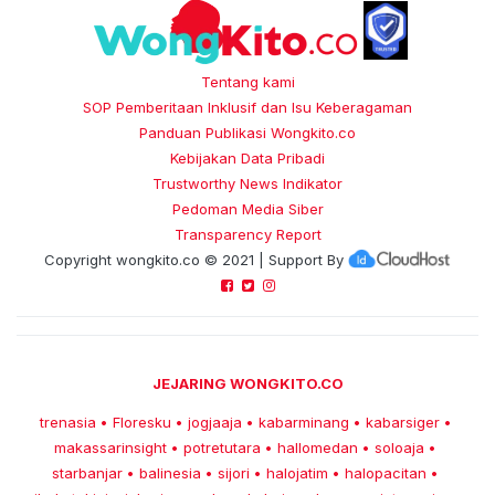
Tentang kami
SOP Pemberitaan Inklusif dan Isu Keberagaman
Panduan Publikasi Wongkito.co
Kebijakan Data Pribadi
Trustworthy News Indikator
Pedoman Media Siber
Transparency Report
Copyright
wongkito.co
© 2021 | Support By
JEJARING WONGKITO.CO
trenasia
Floresku
jogjaaja
kabarminang
kabarsiger
•
•
•
•
•
makassarinsight
potretutara
hallomedan
soloaja
•
•
•
•
starbanjar
balinesia
sijori
halojatim
halopacitan
•
•
•
•
•