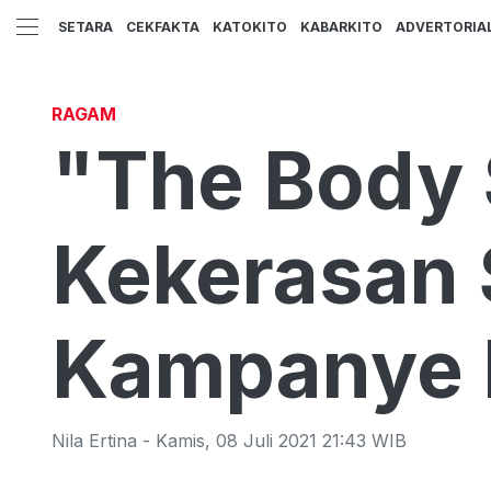
SETARA
CEKFAKTA
KATOKITO
KABARKITO
ADVERTORIA
RAGAM
"The Body 
Kekerasan 
Kampanye N
Nila Ertina
-
Kamis
,
08 Juli 2021 21:43
WIB