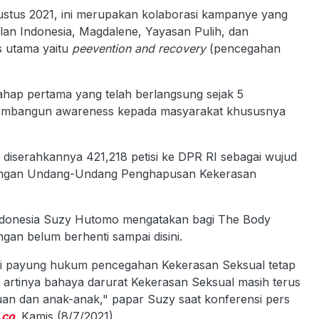
ustus 2021, ini merupakan kolaborasi kampanye yang
an Indonesia, Magdalene, Yayasan Pulih, dan
s utama yaitu
peevention and recovery
(pencegahan
ahap pertama yang telah berlangsung sejak 5
membangun awareness kepada masyarakat khususnya
diserahkannya 421,218 petisi ke DPR RI sebagai wujud
angan Undang-Undang Penghapusan Kekerasan
ndonesia Suzy Hutomo mengatakan bagi The Body
gan belum berhenti sampai disini.
iki payung hukum pencegahan Kekerasan Seksual tetap
 artinya bahaya darurat Kekerasan Seksual masih terus
n dan anak-anak," papar Suzy saat konferensi pers
.co
,
Kamis (8/7/2021).