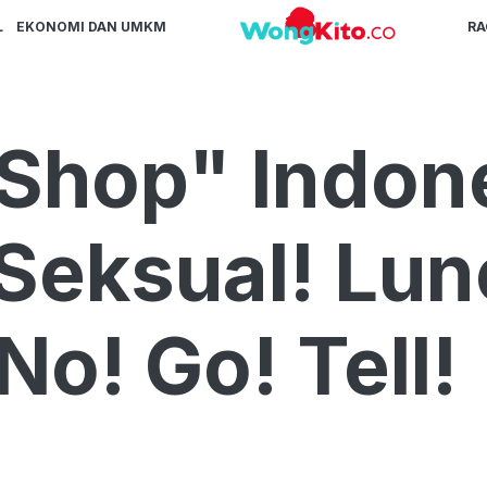
L
EKONOMI DAN UMKM
R
Shop" Indon
Seksual! Lu
o! Go! Tell!