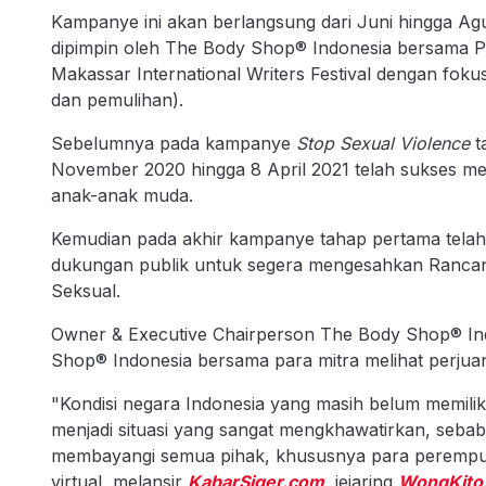
Kampanye ini akan berlangsung dari Juni hingga Ag
dipimpin oleh The Body Shop® Indonesia bersama Pl
Makassar International Writers Festival dengan foku
dan pemulihan).
Sebelumnya pada kampanye
Stop Sexual Violence
t
November 2020 hingga 8 April 2021 telah sukses 
anak-anak muda.
Kemudian pada akhir kampanye tahap pertama telah 
dukungan publik untuk segera mengesahkan Ranc
Seksual.
Owner & Executive Chairperson The Body Shop® I
Shop® Indonesia bersama para mitra melihat perjuan
"Kondisi negara Indonesia yang masih belum memil
menjadi situasi yang sangat mengkhawatirkan, sebab
membayangi semua pihak, khususnya para perempua
virtual, melansir
KabarSiger.com
, jejaring
WongKito