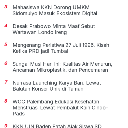
3
Mahasiswa KKN Dorong UMKM
Sidomulyo Masuk Ekosistem Digital
4
Desak Prabowo Minta Maaf Sebut
Wartawan Londo Ireng
5
Mengenang Peristiwa 27 Juli 1996, Kisah
Ketika PRD jadi Tumbal
6
Sungai Musi Hari Ini: Kualitas Air Menurun,
Ancaman Mikroplastik, dan Pencemaran
7
Nurrasa Launching Karya Baru Lewat
Balutan Konser Unik di Taman
8
WCC Palembang Edukasi Kesehatan
Menstruasi Lewat Pembalut Kain Cindo-
Pads
9
KKN UIN Raden Fatah Ajak Siswa SD