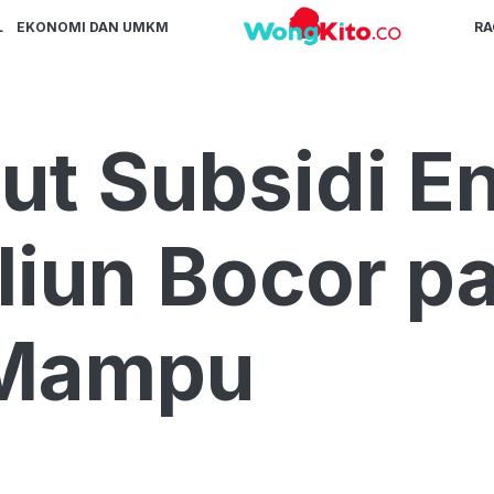
L
EKONOMI DAN UMKM
R
t Subsidi En
liun Bocor p
 Mampu