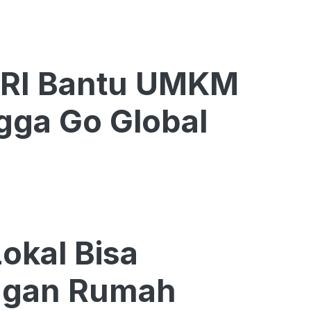
BRI Bantu UMKM
gga Go Global
kal Bisa
ngan Rumah