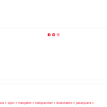
sia
sijori
halojatim
halopacitan
ibukotakini
jabarjuara
•
•
•
•
•
•