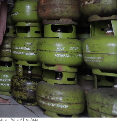
Ismail Pohan/TrenAsia