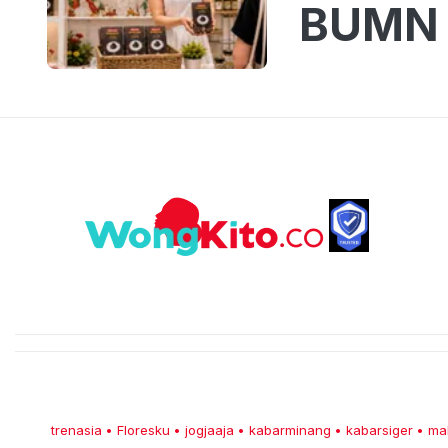
BUMN 
trenasia
Floresku
jogjaaja
kabarminang
kabarsiger
ma
•
•
•
•
•