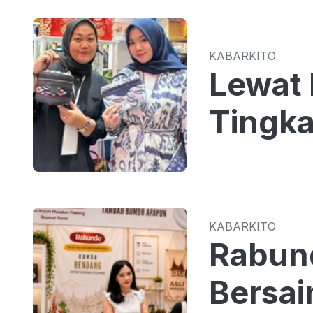
KABARKITO
Lewat 
Tingka
KABARKITO
Rabun
Bersa