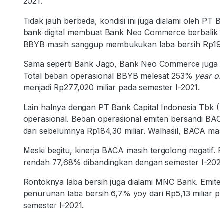
2021.
Tidak jauh berbeda, kondisi ini juga dialami oleh
bank digital membuat Bank Neo Commerce berbalik ru
BBYB masih sanggup membukukan laba bersih Rp19,3
Sama seperti Bank Jago, Bank Neo Commerce juga 
Total beban operasional BBYB melesat 253%
year o
menjadi Rp277,020 miliar pada semester I-2021.
Lain halnya dengan PT Bank Capital Indonesia Tbk
operasional. Beban operasional emiten bersandi BA
dari sebelumnya Rp184,30 miliar. Walhasil, BACA mas
Meski begitu, kinerja BACA masih tergolong negatif. 
rendah 77,68% dibandingkan dengan semester I-202
Rontoknya laba bersih juga dialami MNC Bank. Emite
penurunan laba bersih 6,7% yoy dari Rp5,13 miliar 
semester I-2021.