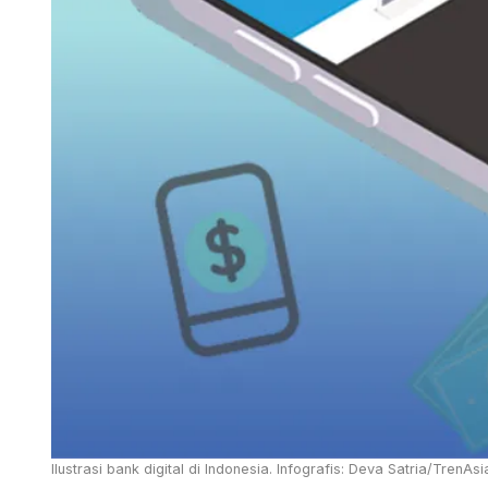
Ilustrasi bank digital di Indonesia. Infografis: Deva Satria/TrenAsi