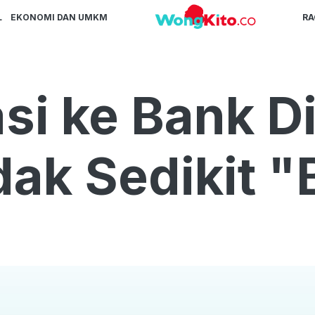
L
EKONOMI DAN UMKM
R
i ke Bank Di
dak Sedikit "