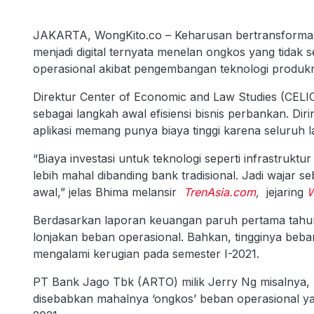
JAKARTA, WongKito.co – Keharusan bertransforma
menjadi digital ternyata menelan ongkos yang tidak s
operasional akibat pengembangan teknologi produk
Direktur Center of Economic and Law Studies (CELIOS
sebagai langkah awal efisiensi bisnis perbankan. Di
aplikasi memang punya biaya tinggi karena seluruh 
“Biaya investasi untuk teknologi seperti infrastruktur s
lebih mahal dibanding bank tradisional. Jadi wajar 
awal,” jelas Bhima melansir
TrenAsia.com
,
jejaring
W
Berdasarkan laporan keuangan paruh pertama tahun
lonjakan beban operasional. Bahkan, tingginya beb
mengalami kerugian pada semester I-2021.
PT Bank Jago Tbk (ARTO) milik Jerry Ng misalnya, h
disebabkan mahalnya ‘ongkos’ beban operasional yan