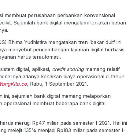
si membuat perusahaan perbankan konvensional
edikit. Sejumlah bank digital mengalami lonjakan beban
nya.
) Bhima Yudhistira mengatakan tren ‘bakar duit’ ini
rinya menyebut pengembangan layanan digital berbasis
layanan harus terautomasi.
istem digital, aplikasi,
credit scoring
memang relatif
sebenarnya adanya kenaikan biaya operasional di tahun
ongKito.co
,
Rabu, 1 September 2021.
 ini, sejumlah bank digital memang melaporkan
an operasional membuat beberapa bank digital
arus merugi Rp47 miliar pada semester I-2021. Hal ini
g melejit 135% menjadi Rp183 miliar pada semester I-