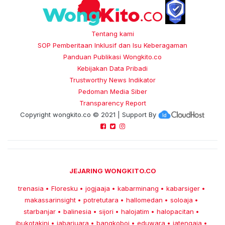
Tentang kami
SOP Pemberitaan Inklusif dan Isu Keberagaman
Panduan Publikasi Wongkito.co
Kebijakan Data Pribadi
Trustworthy News Indikator
Pedoman Media Siber
Transparency Report
Copyright
wongkito.co
© 2021 | Support By
JEJARING WONGKITO.CO
trenasia
Floresku
jogjaaja
kabarminang
kabarsiger
•
•
•
•
•
makassarinsight
potretutara
hallomedan
soloaja
•
•
•
•
starbanjar
balinesia
sijori
halojatim
halopacitan
•
•
•
•
•
ibukotakini
jabarjuara
bangkoboi
eduwara
jatengaja
•
•
•
•
•