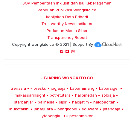
SOP Pemberitaan Inklusif dan Isu Keberagaman
Panduan Publikasi Wongkito.co
Kebijakan Data Pribadi
Trustworthy News Indikator
Pedoman Media Siber
Transparency Report
Copyright
wongkito.co
© 2021 | Support By
JEJARING WONGKITO.CO
trenasia
Floresku
jogjaaja
kabarminang
kabarsiger
•
•
•
•
•
makassarinsight
potretutara
hallomedan
soloaja
•
•
•
•
starbanjar
balinesia
sijori
halojatim
halopacitan
•
•
•
•
•
ibukotakini
jabarjuara
bangkoboi
eduwara
jatengaja
•
•
•
•
•
lyfebengkulu
pesenmakan
•