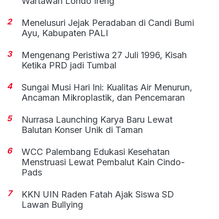
Wartawan Londo Ireng
2
Menelusuri Jejak Peradaban di Candi Bumi
Ayu, Kabupaten PALI
3
Mengenang Peristiwa 27 Juli 1996, Kisah
Ketika PRD jadi Tumbal
4
Sungai Musi Hari Ini: Kualitas Air Menurun,
Ancaman Mikroplastik, dan Pencemaran
5
Nurrasa Launching Karya Baru Lewat
Balutan Konser Unik di Taman
6
WCC Palembang Edukasi Kesehatan
Menstruasi Lewat Pembalut Kain Cindo-
Pads
7
KKN UIN Raden Fatah Ajak Siswa SD
Lawan Bullying