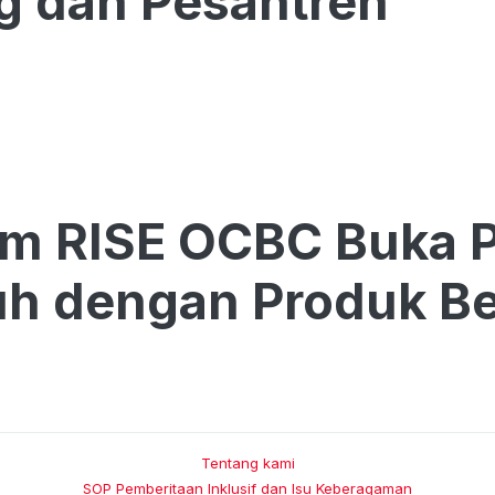
g dan Pesantren
am RISE OCBC Buka 
h dengan Produk Be
Tentang kami
SOP Pemberitaan Inklusif dan Isu Keberagaman