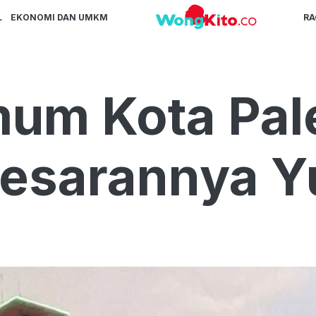
L
EKONOMI DAN UMKM
R
mum Kota Pa
Besarannya Y