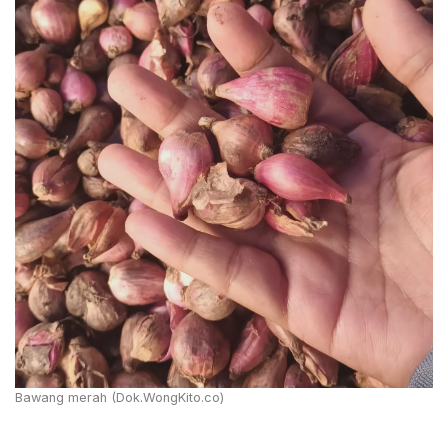
Bawang merah (Dok.WongKito.co)