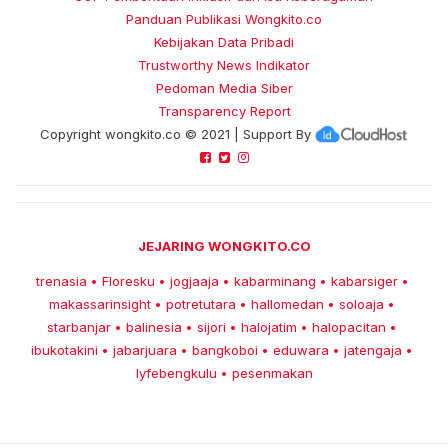
Panduan Publikasi Wongkito.co
Kebijakan Data Pribadi
Trustworthy News Indikator
Pedoman Media Siber
Transparency Report
Copyright
wongkito.co
© 2021 | Support By
JEJARING WONGKITO.CO
trenasia
Floresku
jogjaaja
kabarminang
kabarsiger
•
•
•
•
•
makassarinsight
potretutara
hallomedan
soloaja
•
•
•
•
starbanjar
balinesia
sijori
halojatim
halopacitan
•
•
•
•
•
ibukotakini
jabarjuara
bangkoboi
eduwara
jatengaja
•
•
•
•
•
lyfebengkulu
pesenmakan
•