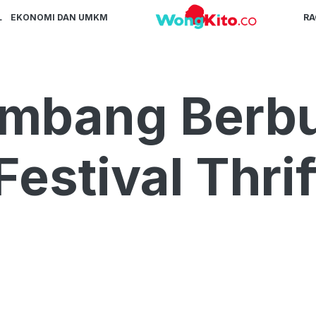
L
EKONOMI DAN UMKM
R
mbang Berbur
Festival Thri