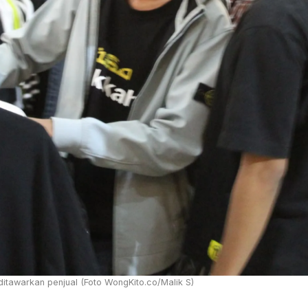
ditawarkan penjual (Foto WongKito.co/Malik S)