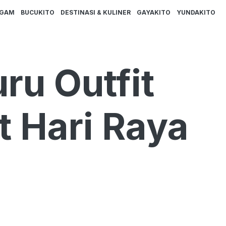
AGAM
BUCUKITO
DESTINASI & KULINER
GAYAKITO
YUNDAKITO
u Outfit
ft Hari Raya