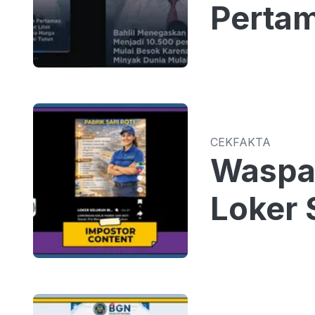
Pertam
CEKFAKTA
Waspad
Loker S