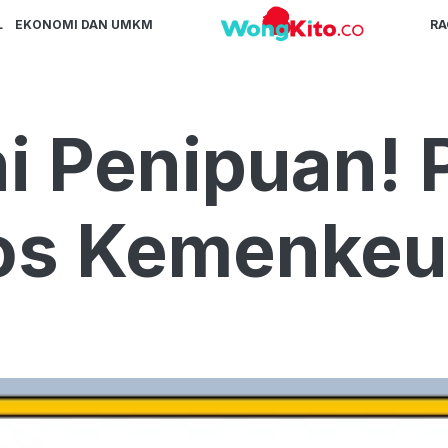
L
EKONOMI DAN UMKM
R
i Penipuan! 
os Kemenkeu