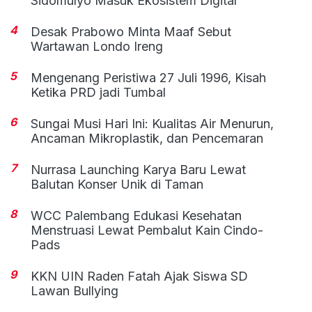
Sidomulyo Masuk Ekosistem Digital
4
Desak Prabowo Minta Maaf Sebut
Wartawan Londo Ireng
5
Mengenang Peristiwa 27 Juli 1996, Kisah
Ketika PRD jadi Tumbal
6
Sungai Musi Hari Ini: Kualitas Air Menurun,
Ancaman Mikroplastik, dan Pencemaran
7
Nurrasa Launching Karya Baru Lewat
Balutan Konser Unik di Taman
8
WCC Palembang Edukasi Kesehatan
Menstruasi Lewat Pembalut Kain Cindo-
Pads
9
KKN UIN Raden Fatah Ajak Siswa SD
Lawan Bullying