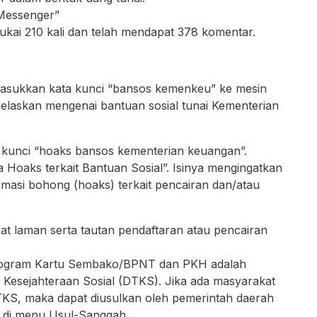
 Messenger”
sukai 210 kali dan telah mendapat 378 komentar.
asukkan kata kunci “bansos kemenkeu” ke mesin
jelaskan mengenai bantuan sosial tunai Kementerian
unci “hoaks bansos kementerian keuangan”.
 Hoaks terkait Bantuan Sosial”. Isinya mengingatkan
rmasi bohong (hoaks) terkait pencairan dan/atau
t laman serta tautan pendaftaran atau pencairan
Program Kartu Sembako/BPNT dan PKH adalah
 Kesejahteraan Sosial (DTKS). Jika ada masyarakat
TKS, maka dapat diusulkan oleh pemerintah daerah
s di menu Usul-Sanggah.