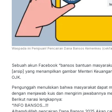
Waspada ini Penipuan! Pencairan Dana Bansos Kemenkeu (cekfa
Sebuah akun Facebook “bansos bantuan masyaraka
[arsip] yang menampilkan gambar Menteri Keuangan
OJK.
Pengunggah menuliskan bahwa masyarakat dapat men
dengan menjawab kuis dan mengirim jawabannya mel
Berikut narasi lengkapnya:
“INFO BANSOS...!!!
Alhamdulillah pencairan Dana Bansos 2025 Akan cai