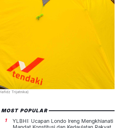
fidz Trijatnika)
MOST POPULAR
1
YLBHI: Ucapan Londo Ireng Mengkhianati
Mandat Konstitusi dan Kedaulatan Rakyat