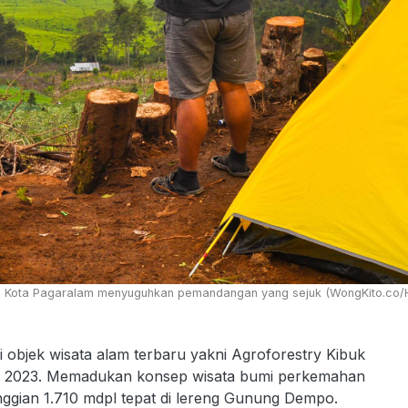
o, Kota Pagaralam menyuguhkan pemandangan yang sejuk (WongKito.co/Ha
 objek wisata alam terbaru yakni Agroforestry Kibuk
ri 2023. Memadukan konsep wisata bumi perkemahan
inggian 1.710 mdpl tepat di lereng Gunung Dempo.