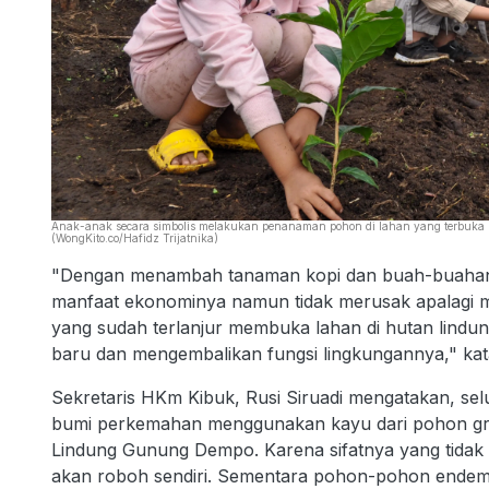
Anak-anak secara simbolis melakukan penanaman pohon di lahan yang terbuka u
(WongKito.co/Hafidz Trijatnika)
"Dengan menambah tanaman kopi dan buah-buahan s
manfaat ekonominya namun tidak merusak apalagi 
yang sudah terlanjur membuka lahan di hutan lindu
baru dan mengembalikan fungsi lingkungannya," kata
Sekretaris HKm Kibuk, Rusi Siruadi mengatakan, sel
bumi perkemahan menggunakan kayu dari pohon gr
Lindung Gunung Dempo. Karena sifatnya yang tidak
akan roboh sendiri. Sementara pohon-pohon endemi