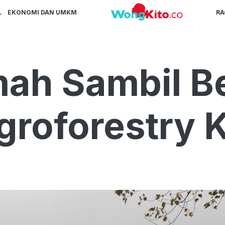
L
EKONOMI DAN UMKM
R
ah Sambil B
groforestry 