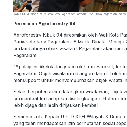
Kabid SDM Dinas Pariwisata Kota Pagaralam mewakili Wali Kota Pagaralam meresmi
Peresmian Agroforestry 94
Agroforestry Kibuk 94 diresmikan oleh Wali Kota P
Pariwisata Kota Pagaralam, E Marta Dinata, Minggu
bertambahnya objek wisata di Pagaralam akan men
Pagaralam.
"Apalagi ini dikelola langsung oleh masyarakat, ten
Pagaralam. Objek wisata ini dibangun dari nol oleh
mensupport untuk menyempurnakan objek wisata ini,
Selain berpotensi mendatangkan wisatawan, objek wis
bermanfaat terhadap kondisi lingkungan. Hutan lindu
lebih dijaga dan lebih dihijaukan kembali.
Sementara itu Kepala UPTD KPH Wilayah X Dempo, H
yang telah mendapatkan izin perhutanan sosial sepert