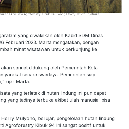
kan Ekowisata Agroforestry Kibuk 94. (WongKito.co/Hafidz Trijatnika)
agaralam yang diwakilkan oleh Kabid SDM Dinas
 26 Februari 2023. Marta mengatakan, dengan
ambah minat wisatawan untuk berkunjung ke
tu akan sangat didukung oleh Pemerintah Kota
 masyarakat secara swadaya. Pemerintah siap
" ujar Marta.
ata yang terletak di hutan lindung ini pun dapat
ng yang tadinya terbuka akibat ulah manusia, bisa
erry Mulyono, berujar, pengelolaan hutan lindung
i Agroforestry Kibuk 94 ini sangat positif untuk