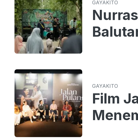
GAYAKITO
Nurras
Baluta
GAYAKITO
Film J
Menem