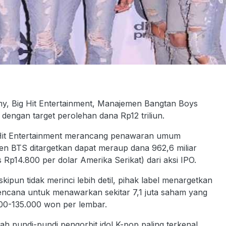
, Big Hit Entertainment, Manajemen Bangtan Boys
engan target perolehan dana Rp12 triliun.
g Hit Entertainment merancang penawaran umum
men BTS ditargetkan dapat meraup dana 962,6 miliar
s Rp14.800 per dolar Amerika Serikat) dari aksi IPO.
kipun tidak merinci lebih detil, pihak label menargetkan
encana untuk menawarkan sekitar 7,1 juta saham yang
.000-135.000 won per lembar.
pundi-pundi pengorbit idol K-pop paling terkenal