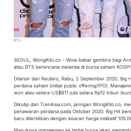
BTS
SEOUL, WongKito.co – Wow kabar gembira bagi Army
atau BTS berencana melantai di bursa saham KOSPI d
Dilansir dari Reuters, Rabu, 2 September 2020, Bi
perdana saham (initial public offering/IPO). Manaje
won atau setara US$811 juta setara Rp12 triliun (kur
Dikutip dari TrenAsia.com, jaringan WongKito.co, mes
penawaran perdana pada Oktober 2020. Big Hit ber
baru diterbitkan dengan kisaran harga indikatif 105
Masuknya manajemen ke lantai bursa akan menambah 