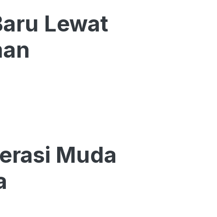
Baru Lewat
man
nerasi Muda
a