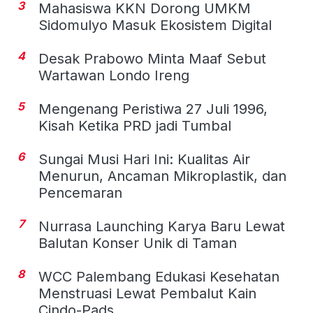
3
Mahasiswa KKN Dorong UMKM
Sidomulyo Masuk Ekosistem Digital
4
Desak Prabowo Minta Maaf Sebut
Wartawan Londo Ireng
5
Mengenang Peristiwa 27 Juli 1996,
Kisah Ketika PRD jadi Tumbal
6
Sungai Musi Hari Ini: Kualitas Air
Menurun, Ancaman Mikroplastik, dan
Pencemaran
7
Nurrasa Launching Karya Baru Lewat
Balutan Konser Unik di Taman
8
WCC Palembang Edukasi Kesehatan
Menstruasi Lewat Pembalut Kain
Cindo-Pads