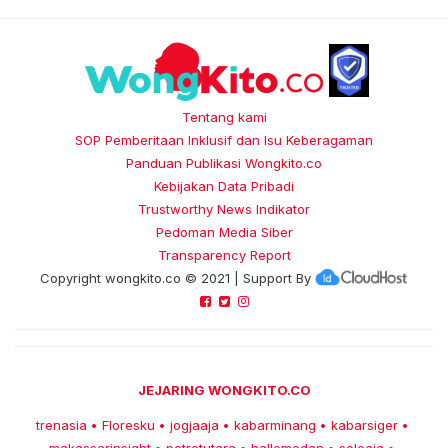
Tentang kami
SOP Pemberitaan Inklusif dan Isu Keberagaman
Panduan Publikasi Wongkito.co
Kebijakan Data Pribadi
Trustworthy News Indikator
Pedoman Media Siber
Transparency Report
Copyright
wongkito.co
© 2021 | Support By
JEJARING WONGKITO.CO
trenasia
Floresku
jogjaaja
kabarminang
kabarsiger
•
•
•
•
•
makassarinsight
potretutara
hallomedan
soloaja