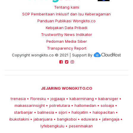
Tentang kami
SOP Pemberitaan Inklusif dan Isu Keberagaman
Panduan Publikasi Wongkito.co
Kebijakan Data Pribadi
Trustworthy News Indikator
Pedoman Media Siber
Transparency Report
Copyright
wongkito.co
© 2021 | Support By
JEJARING WONGKITO.CO
trenasia
Floresku
jogjaaja
kabarminang
kabarsiger
•
•
•
•
•
makassarinsight
potretutara
hallomedan
soloaja
•
•
•
•
starbanjar
balinesia
sijori
halojatim
halopacitan
•
•
•
•
•
ibukotakini
jabarjuara
bangkoboi
eduwara
jatengaja
•
•
•
•
•
lyfebengkulu
pesenmakan
•