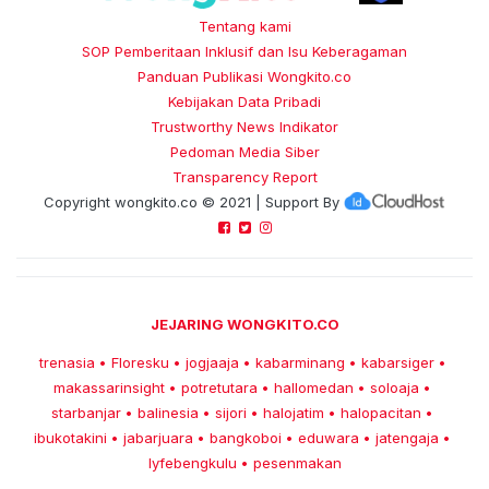
Tentang kami
SOP Pemberitaan Inklusif dan Isu Keberagaman
Panduan Publikasi Wongkito.co
Kebijakan Data Pribadi
Trustworthy News Indikator
Pedoman Media Siber
Transparency Report
Copyright
wongkito.co
© 2021 | Support By
JEJARING WONGKITO.CO
trenasia
Floresku
jogjaaja
kabarminang
kabarsiger
•
•
•
•
•
makassarinsight
potretutara
hallomedan
soloaja
•
•
•
•
starbanjar
balinesia
sijori
halojatim
halopacitan
•
•
•
•
•
ibukotakini
jabarjuara
bangkoboi
eduwara
jatengaja
•
•
•
•
•
lyfebengkulu
pesenmakan
•