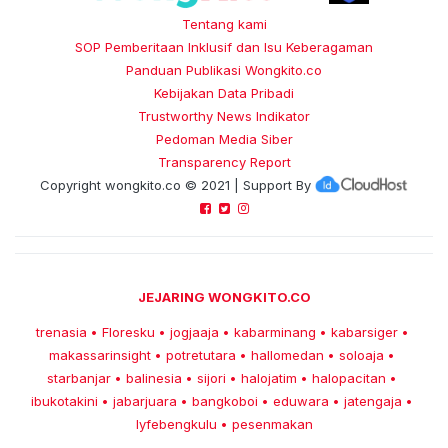
Tentang kami
SOP Pemberitaan Inklusif dan Isu Keberagaman
Panduan Publikasi Wongkito.co
Kebijakan Data Pribadi
Trustworthy News Indikator
Pedoman Media Siber
Transparency Report
Copyright
wongkito.co
© 2021 | Support By
JEJARING WONGKITO.CO
trenasia
Floresku
jogjaaja
kabarminang
kabarsiger
•
•
•
•
•
makassarinsight
potretutara
hallomedan
soloaja
•
•
•
•
starbanjar
balinesia
sijori
halojatim
halopacitan
•
•
•
•
•
ibukotakini
jabarjuara
bangkoboi
eduwara
jatengaja
•
•
•
•
•
lyfebengkulu
pesenmakan
•