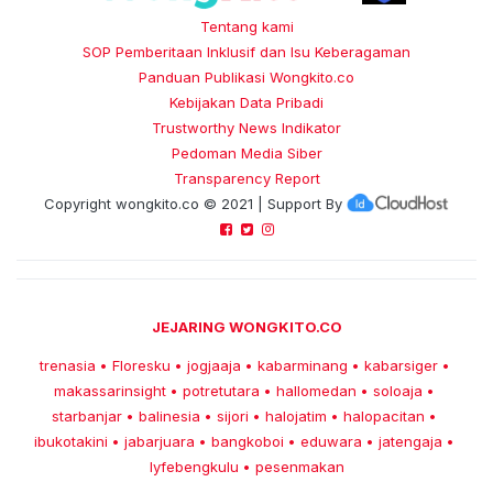
Tentang kami
SOP Pemberitaan Inklusif dan Isu Keberagaman
Panduan Publikasi Wongkito.co
Kebijakan Data Pribadi
Trustworthy News Indikator
Pedoman Media Siber
Transparency Report
Copyright
wongkito.co
© 2021 | Support By
JEJARING WONGKITO.CO
trenasia
Floresku
jogjaaja
kabarminang
kabarsiger
•
•
•
•
•
makassarinsight
potretutara
hallomedan
soloaja
•
•
•
•
starbanjar
balinesia
sijori
halojatim
halopacitan
•
•
•
•
•
ibukotakini
jabarjuara
bangkoboi
eduwara
jatengaja
•
•
•
•
•
lyfebengkulu
pesenmakan
•