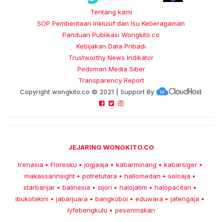
Tentang kami
SOP Pemberitaan Inklusif dan Isu Keberagaman
Panduan Publikasi Wongkito.co
Kebijakan Data Pribadi
Trustworthy News Indikator
Pedoman Media Siber
Transparency Report
Copyright
wongkito.co
© 2021 | Support By
JEJARING WONGKITO.CO
trenasia
Floresku
jogjaaja
kabarminang
kabarsiger
•
•
•
•
•
makassarinsight
potretutara
hallomedan
soloaja
•
•
•
•
starbanjar
balinesia
sijori
halojatim
halopacitan
•
•
•
•
•
ibukotakini
jabarjuara
bangkoboi
eduwara
jatengaja
•
•
•
•
•
lyfebengkulu
pesenmakan
•