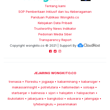
Tentang kami
SOP Pemberitaan Inklusif dan Isu Keberagaman
Panduan Publikasi Wongkito.co
Kebijakan Data Pribadi
Trustworthy News Indikator
Pedoman Media Siber
Transparency Report
Copyright
wongkito.co
© 2021 | Support By
JEJARING WONGKITO.CO
trenasia
Floresku
jogjaaja
kabarminang
kabarsiger
•
•
•
•
•
makassarinsight
potretutara
hallomedan
soloaja
•
•
•
•
starbanjar
balinesia
sijori
halojatim
halopacitan
•
•
•
•
•
ibukotakini
jabarjuara
bangkoboi
eduwara
jatengaja
•
•
•
•
•
lyfebengkulu
pesenmakan
•