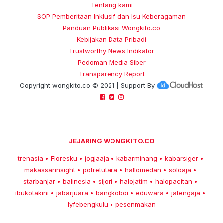
Tentang kami
SOP Pemberitaan Inklusif dan Isu Keberagaman
Panduan Publikasi Wongkito.co
Kebijakan Data Pribadi
Trustworthy News Indikator
Pedoman Media Siber
Transparency Report
Copyright
wongkito.co
© 2021 | Support By
JEJARING WONGKITO.CO
trenasia
Floresku
jogjaaja
kabarminang
kabarsiger
•
•
•
•
•
makassarinsight
potretutara
hallomedan
soloaja
•
•
•
•
starbanjar
balinesia
sijori
halojatim
halopacitan
•
•
•
•
•
ibukotakini
jabarjuara
bangkoboi
eduwara
jatengaja
•
•
•
•
•
lyfebengkulu
pesenmakan
•