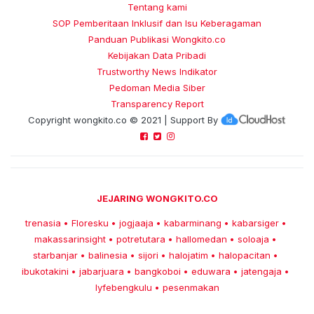
Tentang kami
SOP Pemberitaan Inklusif dan Isu Keberagaman
Panduan Publikasi Wongkito.co
Kebijakan Data Pribadi
Trustworthy News Indikator
Pedoman Media Siber
Transparency Report
Copyright
wongkito.co
© 2021 | Support By
JEJARING WONGKITO.CO
trenasia
Floresku
jogjaaja
kabarminang
kabarsiger
•
•
•
•
•
makassarinsight
potretutara
hallomedan
soloaja
•
•
•
•
starbanjar
balinesia
sijori
halojatim
halopacitan
•
•
•
•
•
ibukotakini
jabarjuara
bangkoboi
eduwara
jatengaja
•
•
•
•
•
lyfebengkulu
pesenmakan
•