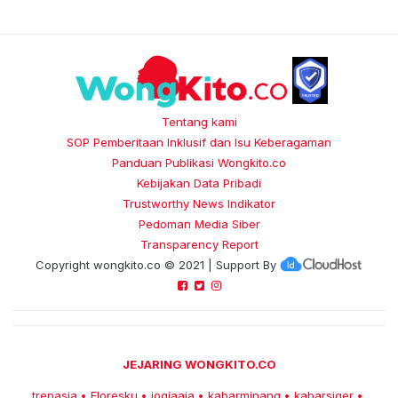
Tentang kami
SOP Pemberitaan Inklusif dan Isu Keberagaman
Panduan Publikasi Wongkito.co
Kebijakan Data Pribadi
Trustworthy News Indikator
Pedoman Media Siber
Transparency Report
Copyright
wongkito.co
© 2021 | Support By
JEJARING WONGKITO.CO
trenasia
Floresku
jogjaaja
kabarminang
kabarsiger
•
•
•
•
•