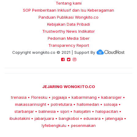
Tentang kami
SOP Pemberitaan Inklusif dan Isu Keberagaman
Panduan Publikasi Wongkito.co
Kebijakan Data Pribadi
Trustworthy News Indikator
Pedoman Media Siber
Transparency Report
Copyright
wongkito.co
© 2021 | Support By
JEJARING WONGKITO.CO
trenasia
Floresku
jogjaaja
kabarminang
kabarsiger
•
•
•
•
•
makassarinsight
potretutara
hallomedan
soloaja
•
•
•
•
starbanjar
balinesia
sijori
halojatim
halopacitan
•
•
•
•
•
ibukotakini
jabarjuara
bangkoboi
eduwara
jatengaja
•
•
•
•
•
lyfebengkulu
pesenmakan
•