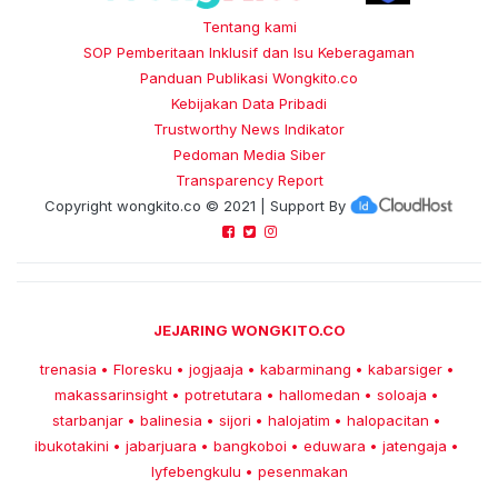
Tentang kami
SOP Pemberitaan Inklusif dan Isu Keberagaman
Panduan Publikasi Wongkito.co
Kebijakan Data Pribadi
Trustworthy News Indikator
Pedoman Media Siber
Transparency Report
Copyright
wongkito.co
© 2021 | Support By
JEJARING WONGKITO.CO
trenasia
Floresku
jogjaaja
kabarminang
kabarsiger
•
•
•
•
•
makassarinsight
potretutara
hallomedan
soloaja
•
•
•
•
starbanjar
balinesia
sijori
halojatim
halopacitan
•
•
•
•
•
ibukotakini
jabarjuara
bangkoboi
eduwara
jatengaja
•
•
•
•
•
lyfebengkulu
pesenmakan
•