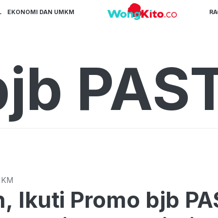
L
EKONOMI DAN UMKM
R
bjb PAST
MKM
, Ikuti Promo bjb P