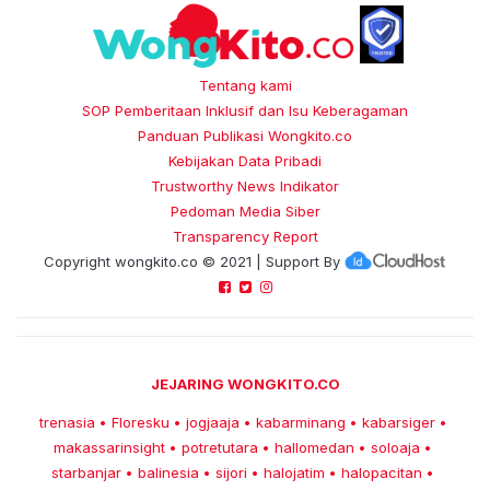
Tentang kami
SOP Pemberitaan Inklusif dan Isu Keberagaman
Panduan Publikasi Wongkito.co
Kebijakan Data Pribadi
Trustworthy News Indikator
Pedoman Media Siber
Transparency Report
Copyright
wongkito.co
© 2021 | Support By
JEJARING WONGKITO.CO
trenasia
Floresku
jogjaaja
kabarminang
kabarsiger
•
•
•
•
•
makassarinsight
potretutara
hallomedan
soloaja
•
•
•
•
starbanjar
balinesia
sijori
halojatim
halopacitan
•
•
•
•
•