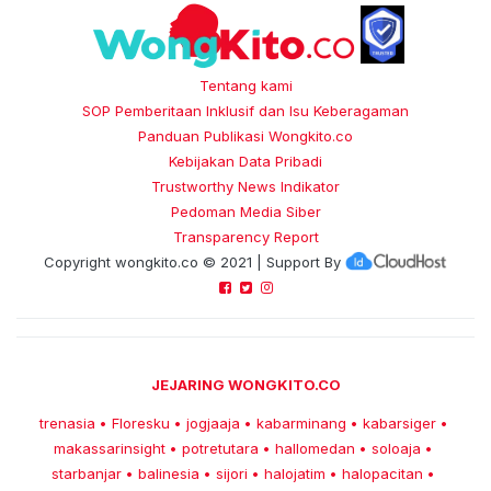
Tentang kami
SOP Pemberitaan Inklusif dan Isu Keberagaman
Panduan Publikasi Wongkito.co
Kebijakan Data Pribadi
Trustworthy News Indikator
Pedoman Media Siber
Transparency Report
Copyright
wongkito.co
© 2021 | Support By
JEJARING WONGKITO.CO
trenasia
Floresku
jogjaaja
kabarminang
kabarsiger
•
•
•
•
•
makassarinsight
potretutara
hallomedan
soloaja
•
•
•
•
starbanjar
balinesia
sijori
halojatim
halopacitan
•
•
•
•
•