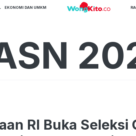
L
EKONOMI DAN UMKM
R
ASN 20
aan RI Buka Seleksi