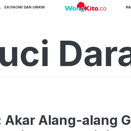
L
EKONOMI DAN UMKM
R
uci Dar
 Akar Alang-alang G