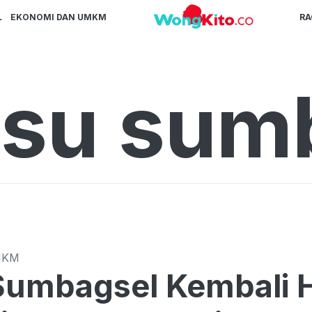
L
EKONOMI DAN UMKM
R
tsu sum
MKM
Sumbagsel Kembali Ha