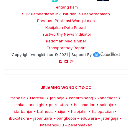
Tentang kami
SOP Pemberitaan Inklusif dan Isu Keberagaman
Panduan Publikasi Wongkito.co
Kebijakan Data Pribadi
Trustworthy News Indikator
Pedoman Media Siber
Transparency Report
Copyright
wongkito.co
© 2021 | Support By
JEJARING WONGKITO.CO
trenasia
Floresku
jogjaaja
kabarminang
kabarsiger
•
•
•
•
•
makassarinsight
potretutara
hallomedan
soloaja
•
•
•
•
starbanjar
balinesia
sijori
halojatim
halopacitan
•
•
•
•
•
ibukotakini
jabarjuara
bangkoboi
eduwara
jatengaja
•
•
•
•
•
lyfebengkulu
pesenmakan
•