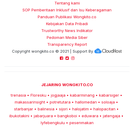
Tentang kami
SOP Pemberitaan Inklusif dan Isu Keberagaman
Panduan Publikasi Wongkito.co
Kebijakan Data Pribadi
Trustworthy News Indikator
Pedoman Media Siber
Transparency Report
Copyright
wongkito.co
© 2021 | Support By
JEJARING WONGKITO.CO
trenasia
Floresku
jogjaaja
kabarminang
kabarsiger
•
•
•
•
•
makassarinsight
potretutara
hallomedan
soloaja
•
•
•
•
starbanjar
balinesia
sijori
halojatim
halopacitan
•
•
•
•
•
ibukotakini
jabarjuara
bangkoboi
eduwara
jatengaja
•
•
•
•
•
lyfebengkulu
pesenmakan
•