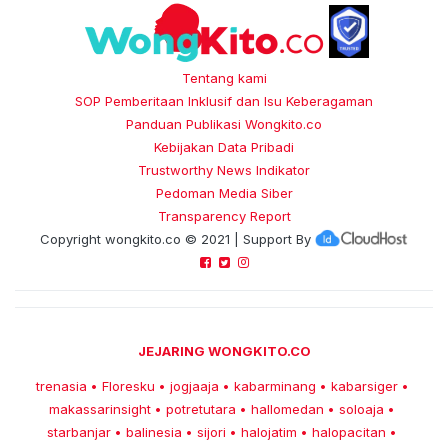
Tentang kami
SOP Pemberitaan Inklusif dan Isu Keberagaman
Panduan Publikasi Wongkito.co
Kebijakan Data Pribadi
Trustworthy News Indikator
Pedoman Media Siber
Transparency Report
Copyright
wongkito.co
© 2021 | Support By
JEJARING WONGKITO.CO
trenasia
Floresku
jogjaaja
kabarminang
kabarsiger
•
•
•
•
•
makassarinsight
potretutara
hallomedan
soloaja
•
•
•
•
starbanjar
balinesia
sijori
halojatim
halopacitan
•
•
•
•
•