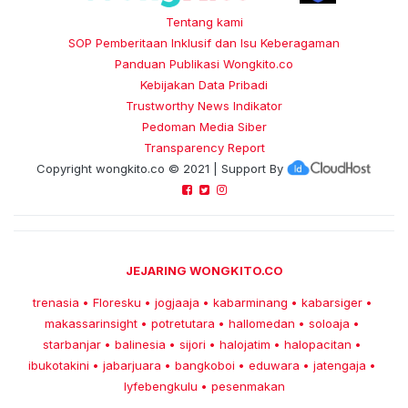
Tentang kami
SOP Pemberitaan Inklusif dan Isu Keberagaman
Panduan Publikasi Wongkito.co
Kebijakan Data Pribadi
Trustworthy News Indikator
Pedoman Media Siber
Transparency Report
Copyright
wongkito.co
© 2021 | Support By
JEJARING WONGKITO.CO
trenasia
Floresku
jogjaaja
kabarminang
kabarsiger
•
•
•
•
•
makassarinsight
potretutara
hallomedan
soloaja
•
•
•
•
starbanjar
balinesia
sijori
halojatim
halopacitan
•
•
•
•
•
ibukotakini
jabarjuara
bangkoboi
eduwara
jatengaja
•
•
•
•
•
lyfebengkulu
pesenmakan
•