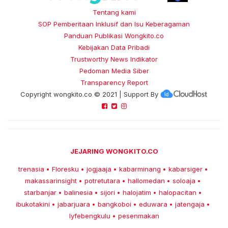
Tentang kami
SOP Pemberitaan Inklusif dan Isu Keberagaman
Panduan Publikasi Wongkito.co
Kebijakan Data Pribadi
Trustworthy News Indikator
Pedoman Media Siber
Transparency Report
Copyright
wongkito.co
© 2021 | Support By
JEJARING WONGKITO.CO
trenasia
Floresku
jogjaaja
kabarminang
kabarsiger
•
•
•
•
•
makassarinsight
potretutara
hallomedan
soloaja
•
•
•
•
starbanjar
balinesia
sijori
halojatim
halopacitan
•
•
•
•
•
ibukotakini
jabarjuara
bangkoboi
eduwara
jatengaja
•
•
•
•
•
lyfebengkulu
pesenmakan
•