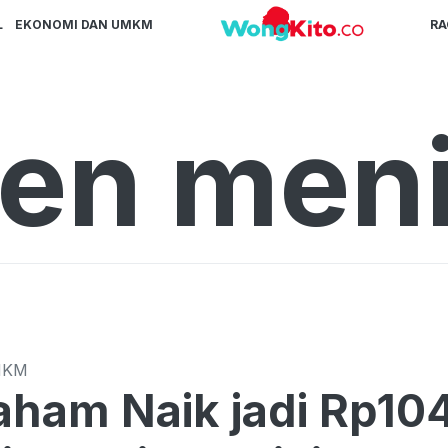
L
EKONOMI DAN UMKM
R
en men
MKM
Saham Naik jadi Rp10