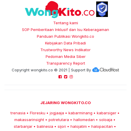
Tentang kami
SOP Pemberitaan Inklusif dan Isu Keberagaman
Panduan Publikasi Wongkito.co
Kebijakan Data Pribadi
Trustworthy News Indikator
Pedoman Media Siber
Transparency Report
Copyright
wongkito.co
© 2021 | Support By
JEJARING WONGKITO.CO
trenasia
Floresku
jogjaaja
kabarminang
kabarsiger
•
•
•
•
•
makassarinsight
potretutara
hallomedan
soloaja
•
•
•
•
starbanjar
balinesia
sijori
halojatim
halopacitan
•
•
•
•
•