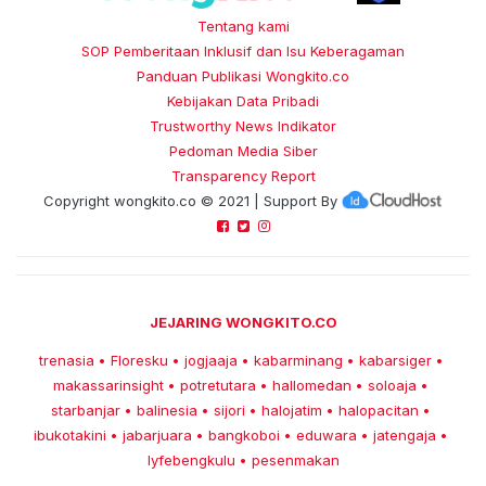
Tentang kami
SOP Pemberitaan Inklusif dan Isu Keberagaman
Panduan Publikasi Wongkito.co
Kebijakan Data Pribadi
Trustworthy News Indikator
Pedoman Media Siber
Transparency Report
Copyright
wongkito.co
© 2021 | Support By
JEJARING WONGKITO.CO
trenasia
Floresku
jogjaaja
kabarminang
kabarsiger
•
•
•
•
•
makassarinsight
potretutara
hallomedan
soloaja
•
•
•
•
starbanjar
balinesia
sijori
halojatim
halopacitan
•
•
•
•
•
ibukotakini
jabarjuara
bangkoboi
eduwara
jatengaja
•
•
•
•
•
lyfebengkulu
pesenmakan
•