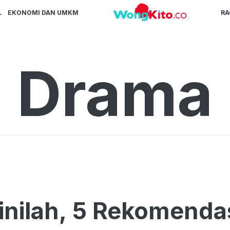
L
EKONOMI DAN UMKM
R
Drama
inilah, 5 Rekomendas