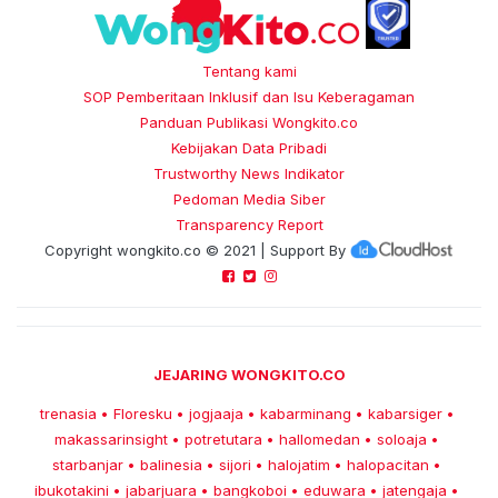
Tentang kami
SOP Pemberitaan Inklusif dan Isu Keberagaman
Panduan Publikasi Wongkito.co
Kebijakan Data Pribadi
Trustworthy News Indikator
Pedoman Media Siber
Transparency Report
Copyright
wongkito.co
© 2021 | Support By
JEJARING WONGKITO.CO
trenasia
Floresku
jogjaaja
kabarminang
kabarsiger
•
•
•
•
•
makassarinsight
potretutara
hallomedan
soloaja
•
•
•
•
starbanjar
balinesia
sijori
halojatim
halopacitan
•
•
•
•
•
ibukotakini
jabarjuara
bangkoboi
eduwara
jatengaja
•
•
•
•
•