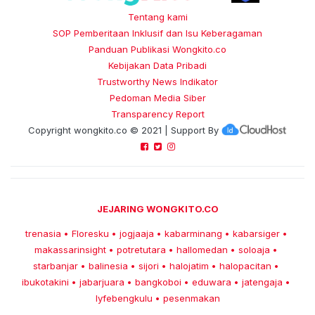
Tentang kami
SOP Pemberitaan Inklusif dan Isu Keberagaman
Panduan Publikasi Wongkito.co
Kebijakan Data Pribadi
Trustworthy News Indikator
Pedoman Media Siber
Transparency Report
Copyright
wongkito.co
© 2021 | Support By
JEJARING WONGKITO.CO
trenasia
Floresku
jogjaaja
kabarminang
kabarsiger
•
•
•
•
•
makassarinsight
potretutara
hallomedan
soloaja
•
•
•
•
starbanjar
balinesia
sijori
halojatim
halopacitan
•
•
•
•
•
ibukotakini
jabarjuara
bangkoboi
eduwara
jatengaja
•
•
•
•
•
lyfebengkulu
pesenmakan
•