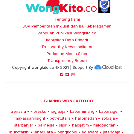
Tentang kami
SOP Pemberitaan Inklusif dan Isu Keberagaman
Panduan Publikasi Wongkito.co
Kebijakan Data Pribadi
Trustworthy News Indikator
Pedoman Media Siber
Transparency Report
Copyright
wongkito.co
© 2021 | Support By
JEJARING WONGKITO.CO
trenasia
Floresku
jogjaaja
kabarminang
kabarsiger
•
•
•
•
•
makassarinsight
potretutara
hallomedan
soloaja
•
•
•
•
starbanjar
balinesia
sijori
halojatim
halopacitan
•
•
•
•
•
ibukotakini
jabarjuara
bangkoboi
eduwara
jatengaja
•
•
•
•
•