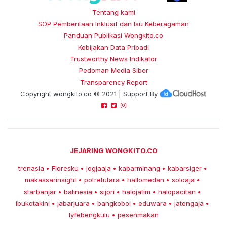
Tentang kami
SOP Pemberitaan Inklusif dan Isu Keberagaman
Panduan Publikasi Wongkito.co
Kebijakan Data Pribadi
Trustworthy News Indikator
Pedoman Media Siber
Transparency Report
Copyright
wongkito.co
© 2021 | Support By
JEJARING WONGKITO.CO
trenasia
Floresku
jogjaaja
kabarminang
kabarsiger
•
•
•
•
•
makassarinsight
potretutara
hallomedan
soloaja
•
•
•
•
starbanjar
balinesia
sijori
halojatim
halopacitan
•
•
•
•
•
ibukotakini
jabarjuara
bangkoboi
eduwara
jatengaja
•
•
•
•
•
lyfebengkulu
pesenmakan
•