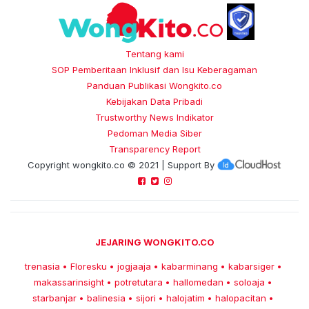
Tentang kami
SOP Pemberitaan Inklusif dan Isu Keberagaman
Panduan Publikasi Wongkito.co
Kebijakan Data Pribadi
Trustworthy News Indikator
Pedoman Media Siber
Transparency Report
Copyright
wongkito.co
© 2021 | Support By
JEJARING WONGKITO.CO
trenasia
Floresku
jogjaaja
kabarminang
kabarsiger
•
•
•
•
•
makassarinsight
potretutara
hallomedan
soloaja
•
•
•
•
starbanjar
balinesia
sijori
halojatim
halopacitan
•
•
•
•
•