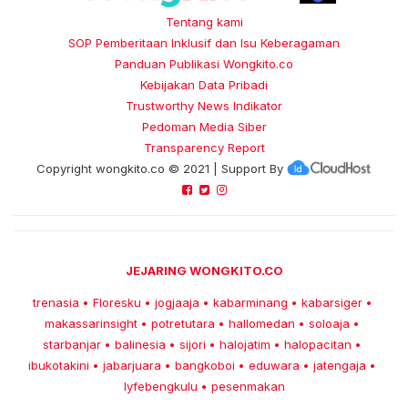
Tentang kami
SOP Pemberitaan Inklusif dan Isu Keberagaman
Panduan Publikasi Wongkito.co
Kebijakan Data Pribadi
Trustworthy News Indikator
Pedoman Media Siber
Transparency Report
Copyright
wongkito.co
© 2021 | Support By
JEJARING WONGKITO.CO
trenasia
Floresku
jogjaaja
kabarminang
kabarsiger
•
•
•
•
•
makassarinsight
potretutara
hallomedan
soloaja
•
•
•
•
starbanjar
balinesia
sijori
halojatim
halopacitan
•
•
•
•
•
ibukotakini
jabarjuara
bangkoboi
eduwara
jatengaja
•
•
•
•
•
lyfebengkulu
pesenmakan
•