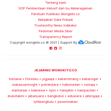
Tentang kami
SOP Pemberitaan Inklusif dan Isu Keberagaman
Panduan Publikasi Wongkito.co
Kebijakan Data Pribadi
Trustworthy News Indikator
Pedoman Media Siber
Transparency Report
Copyright
wongkito.co
© 2021 | Support By
JEJARING WONGKITO.CO
trenasia
Floresku
jogjaaja
kabarminang
kabarsiger
•
•
•
•
•
makassarinsight
potretutara
hallomedan
soloaja
•
•
•
•
starbanjar
balinesia
sijori
halojatim
halopacitan
•
•
•
•
•
ibukotakini
jabarjuara
bangkoboi
eduwara
jatengaja
•
•
•
•
•
lyfebengkulu
pesenmakan
•