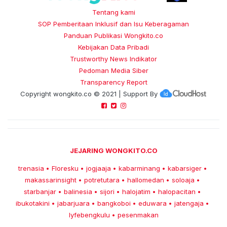
Tentang kami
SOP Pemberitaan Inklusif dan Isu Keberagaman
Panduan Publikasi Wongkito.co
Kebijakan Data Pribadi
Trustworthy News Indikator
Pedoman Media Siber
Transparency Report
Copyright
wongkito.co
© 2021 | Support By
JEJARING WONGKITO.CO
trenasia
Floresku
jogjaaja
kabarminang
kabarsiger
•
•
•
•
•
makassarinsight
potretutara
hallomedan
soloaja
•
•
•
•
starbanjar
balinesia
sijori
halojatim
halopacitan
•
•
•
•
•
ibukotakini
jabarjuara
bangkoboi
eduwara
jatengaja
•
•
•
•
•
lyfebengkulu
pesenmakan
•